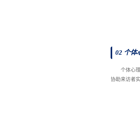
02 个
个体心
协助来访者实