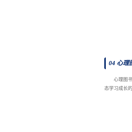
04 心
心理图
态学习成长