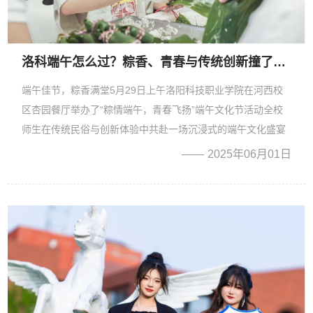
洛科端午怎么过？粽香、青春与传统创新撞了个满怀
端午佳节，粽香满堂5月29日上午洛阳科技职业学院在河西校
区杏园餐厅举办了“粽情端午，青春飞扬”端午文化节活动全校
师生在传统民俗与创新体验中共赴一场沉浸式的端午文化盛宴
让古老节俗在青春跃动中焕发新的光彩巧手包粽+香囊DIY，体
2025年06月01日
验感拉满 Dragon Boat Festival在传统体验区包粽子比赛热火
朝天...