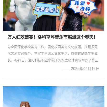
万人狂欢盛宴！洛科草坪音乐节燃爆这个春天！
为全面深化学校美育工作，强化校园美育文化底蕴，搭建多元
化艺术实践舞台，丰富学生课余文化生活，以美育赋能学生成
长，4月9日，洛阳科技职业学院于河东太极体育场举办了第三
届“爱我洛科・青春π”草坪音乐节。这场音乐盛宴汇聚了校内众
2025年04月14日
多才华横溢的表演达人，他们凭借出色的唱跳技艺，在舞台上
一...