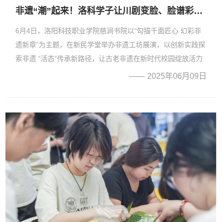
非遗“潮”起来！洛科学子让川剧变脸、脸谱彩绘“活”在当下
6月4日，洛阳科技职业学院慈涧书院以“勾描千面匠心 幻彩非
遗新章”为主题，在新民学堂举办非遗工坊展演，以创新实践探
索非遗 “活态”传承新路径，让古老非遗在新时代校园绽放活力
生机，成为培育青年文化自信与综合素养的生动课堂。 舞台
2025年06月09日
上，非遗艺术与青春创意交相辉映，奏响文化传承的时代强
音。...